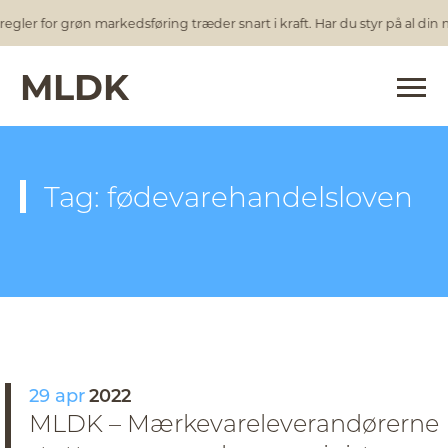
egler for grøn markedsføring træder snart i kraft. Har du styr på al din
MLDK
Tag: fødevarehandelsloven
29 apr
2022
MLDK – Mærkevareleverandørerne