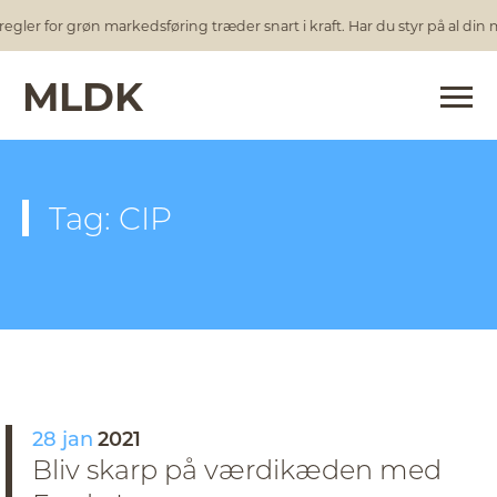
egler for grøn markedsføring træder snart i kraft. Har du styr på al din
MLDK
Tag: CIP
28 jan
2021
Bliv skarp på værdikæden med