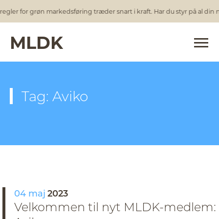
egler for grøn markedsføring træder snart i kraft. Har du styr på al din
MLDK
Tag: Aviko
04 maj
2023
Velkommen til nyt MLDK-medlem: