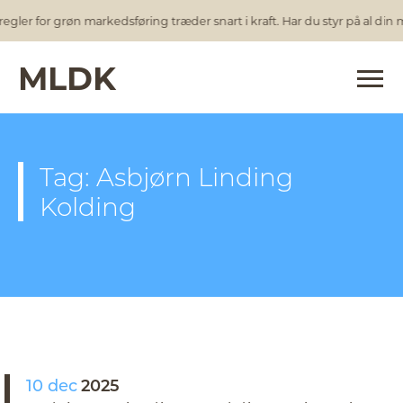
egler for grøn markedsføring træder snart i kraft. Har du styr på al din
MLDK
Tag: Asbjørn Linding
Kolding
10 dec
2025