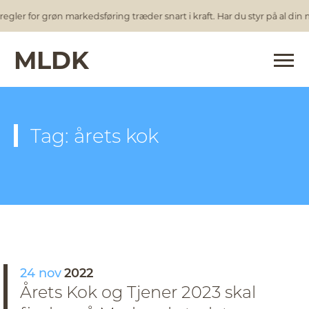
egler for grøn markedsføring træder snart i kraft. Har du styr på al din
MLDK
Tag: årets kok
24 nov
2022
Årets Kok og Tjener 2023 skal