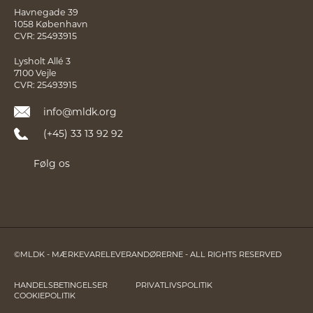
Havnegade 39
1058 København
CVR: 25493915
Lysholt Allé 3
7100 Vejle
CVR: 25493915
info@mldk.org
(+45) 33 13 92 92
Følg os
©MLDK - MÆRKEVARELEVERANDØRERNE - ALL RIGHTS RESERVED
HANDELSBETINGELSER
PRIVATLIVSPOLITIK
COOKIEPOLITIK