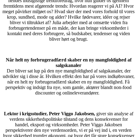
hendes indsigtsrige trendforedrag, hvor hun guider os igennem
fremtidens mest afgørende trends:
Hvordan reagerer vi på AI? Hvor
meget påvirker miljøet os? Hvad sker der med vores forhold til vores
krop, sundhed, mode og alder? Hvilke fødevarer, idéer og rejser
bliver vi tiltrukket af? Julia arbejder med at omsætte viden fra
forbrugertendenser på en måde, der kan bringe virksomheder i
kontakt med deres forbrugere, så budskaber, tendenser og viden
bliver hørt og brugt.
Når helt ny forbrugeradfærd skaber en ny mangfoldighed af
salgskanaler
Der bliver sat lup på den nye mangfoldighed af salgskanaler, der
udvikler sig i disse år. Hvilken effekt den har på vores indkøbsvaner,
når en helt ny forbrugeradfærd skaber en ny mangfoldighed. Få
perspektiv og indsigt fra nye, som gamle, aktører blandt non-food
discounter og onlineleverandører.
Lektor i krigsstudier, Peter Viggo Jakobsen,
giver
sin analyse af
verdens sikkerhedspolitiske tilstand og dens konsekvenser for
handel, eksport og virksomheder.
Peter Viggo Jakobsen
perspektiverer den nye verdensorden, vi er på vej ind i, en verden
hvor sikkerhed trumfer økonomi, og hvor det får store konsekvenser