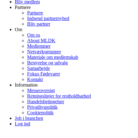
Bliv medlem
Partnere
Partnere
Indsend partnernyhed
Bliv partner
Om
Om os
About MLDK
Medlemmer
Netværksgrupper
Materiale om medlemskab
Bestyrelse og udvalg
Samarbejde
Fokus Fødevarer
Kontakt
Information
Messeoversigt
Retningslinjer for restholdbarhed
Handelsbetingelser
Privatlivspolitik
Cookiepolitik
Job i branchen
Log ind