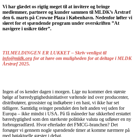
Vi har glædet os rigtig meget til at invitere og bringe
medlemmer, partnere og kunder sammen til MLDK’s Årstræf
den 6. marts på Crowne Plaza i København. Nedenfor løfter vi
sløret for et spændende program under overskriften ”At
navigere i usikre tider”.
TILMELDINGEN ER LUKKET – Skriv venl
igst til
info@mldk.org
for at høre om mulig
heden for at deltage i MLDK
Årstræf 2025.
Ingen af os kender dagen i morgen. Lige nu kommer den største
bølge af bæredygtighedsinitiativer væltende ind over producenter,
distributører, grossister og indkøbere i en hast, vi ikke har set
tidligere. Samtidig svinger pendulet den helt anden vej uden for
Europa – ikke mindst i USA. På få måneder har sikkerhed erstattet
bæredygtighed som den stærkeste politiske valuta og udløser en ny
forbrugeradfærd. Hvor efterlader det FMCG-branchen? Det
forsøger vi gennem nogle spændende timer at komme nærmere på
med højaktuelle gæster i debat.