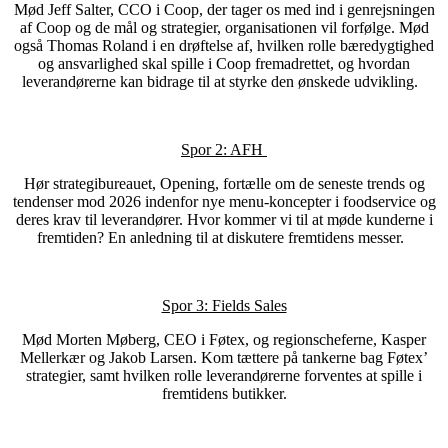
Mød Jeff Salter, CCO i Coop, der tager os med ind i genrejsningen
af Coop og de mål og strategier, organisationen vil forfølge. Mød
også Thomas Roland i en drøftelse af, hvilken rolle bæredygtighed
og ansvarlighed skal spille i Coop fremadrettet, og hvordan
leverandørerne kan bidrage til at styrke den ønskede udvikling.
Spor 2: AFH
Hør strategibureauet, Opening, fortælle om de seneste trends og
tendenser mod 2026 indenfor nye menu-koncepter i foodservice og
deres krav til leverandører.
Hvor kommer vi til at møde kunderne i
fremtiden? En anledning til at diskutere fremtidens messer.
Spor 3: Fields Sales
Mød Morten Møberg, CEO i Føtex, og regionscheferne, Kasper
Mellerkær og Jakob Larsen. Kom tættere på tankerne bag Føtex’
strategier, samt hvilken rolle leverandørerne forventes at spille i
fremtidens butikker.