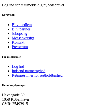
Log ind for at tilmelde dig nyhedsbrevet
GENVEJE
Bliv medlem
Bliv partner
Jobopslag
Messeoversigt
Kontakt
Presserum
For medlemmer
Log ind
Indsend partnernyhed
Retningslinjer for restholdbarhed
Kontaktoplysninger
Havnegade 39
1058 København
CVR: 25493915