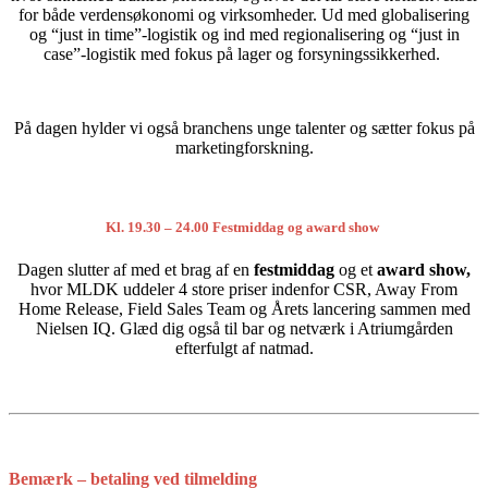
for både verdensøkonomi og virksomheder.
Ud med globalisering
og “just in time”-logistik og ind med regionalisering og “just in
case”-logistik med fokus på lager og forsyningssikkerhed.
På dagen hylder vi også branchens unge talenter og sætter fokus på
marketingforskning.
Kl. 19.30 – 24.00 Festmiddag og award show
Dagen slutter af med et brag af en
festmiddag
og et
a
ward show,
hvor MLDK uddeler
4 store priser indenfor CSR, Away From
Home Release, Field Sales Team og Årets lancering sammen med
Nielsen IQ. Glæd dig også til bar og netværk i Atriumgården
efterfulgt af natmad.
Bemærk
– betaling ved tilmelding