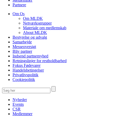
Medlemmer
Partnere
Om Os
Om MLDK
Netværksgrupper
Materiale om medlemskab
About MLDK
Bestyrelse og udvalg
Samarbejde
Messeoversigt
Bliv partner
Indsend partnernyhed
Retningslinjer for restholdbarhed
Fokus Fødevarer
Handelsbetingelser
Privatlivspolitik
Cookiepolitik
Nyheder
Events
CSR
Medlemmer