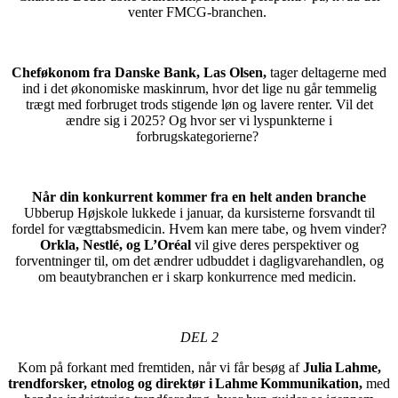
venter FMCG-branchen.
Cheføkonom fra Danske Bank, Las Olsen,
tager deltagerne med
ind i det økonomiske maskinrum, hvor det lige nu går temmelig
trægt med forbruget trods stigende løn og lavere renter. Vil det
ændre sig i 2025? Og hvor ser vi lyspunkterne i
forbrugskategorierne?
Når din konkurrent kommer fra en helt anden branche
Ubberup Højskole lukkede i januar, da kursisterne forsvandt til
fordel for vægttabsmedicin. Hvem kan mere tabe, og hvem vinder?
Orkla, Nestlé, og
L’Oréal
vil give deres perspektiver og
forventninger til, om det æ
ndrer udbuddet i dagligvarehandlen, og
om beautybranchen er i skarp konkurrence med medicin.
DEL 2
Kom på forkant med fremtiden, når vi får besøg af
Julia Lahme,
trendforsker, etnolog og direktør i Lahme Kommunikation,
med