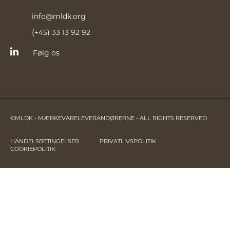
info@mldk.org
(+45) 33 13 92 92
Følg os
©MLDK - MÆRKEVARELEVERANDØRERNE - ALL RIGHTS RESERVED
HANDELSBETINGELSER
PRIVATLIVSPOLITIK
COOKIEPOLITIK