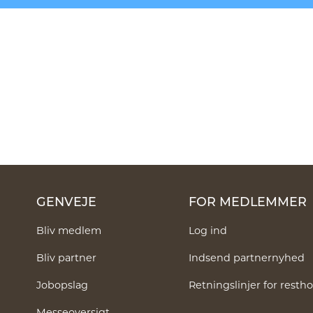
GENVEJE
FOR MEDLEMMER
Bliv medlem
Log ind
Bliv partner
Indsend partnernyhed
Jobopslag
Retningslinjer for rest
Messeoversigt