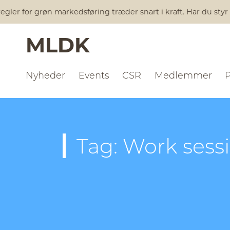
gler for grøn markedsføring træder snart i kraft. Har du styr
MLDK
Nyheder
Events
CSR
Medlemmer
Tag: Work sess