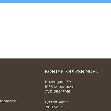
KONTAKTOPLYSNINGER
Havnegade 39
1058 København
CVR: 25493915
holdbarhed
Lysholt Allé 3
7100 Vejle