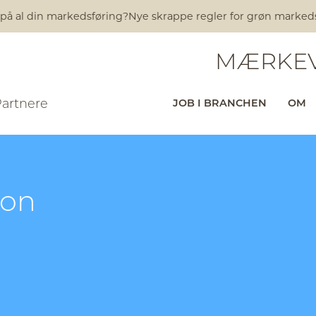
 på al din markedsføring?
Nye skrappe regler for grøn markedsfø
MÆRKEV
Partnere
JOB I BRANCHEN
OM
ion