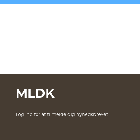
MLDK
Log ind for at tilmelde dig nyhedsbrevet