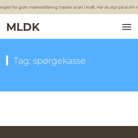
egler for grøn markedsføring træder snart i kraft. Har du styr på al din
MLDK
Tag: spørgekasse