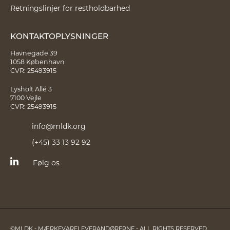
Retningslinjer for restholdbarhed
KONTAKTOPLYSNINGER
Havnegade 39
1058 København
CVR: 25493915
Lysholt Allé 3
7100 Vejle
CVR: 25493915
info@mldk.org
(+45) 33 13 92 92
Følg os
©MLDK - MÆRKEVARELEVERANDØRERNE - ALL RIGHTS RESERVED