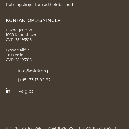
Retningslinjer for restholdbarhed
KONTAKTOPLYSNINGER
Havnegade 39
1058 København
CVR: 25493915
Lysholt Allé 3
7100 Vejle
CVR: 25493915
info@mldk.org
(+45) 33 13 92 92
Følg os
©MLDK - MÆRKEVARELEVERANDØRERNE - ALL RIGHTS RESERVED