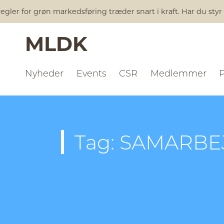
gler for grøn markedsføring træder snart i kraft. Har du styr
MLDK
Nyheder
Events
CSR
Medlemmer
Tag: SAMARB