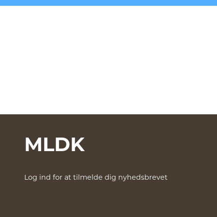
MLDK
Log ind for at tilmelde dig nyhedsbrevet