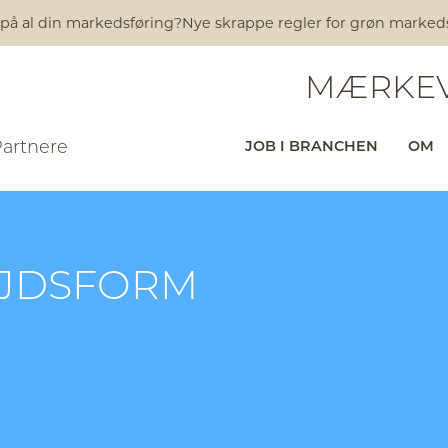
 på al din markedsføring?
Nye skrappe regler for grøn markedsfø
MÆRKEV
Partnere
JOB I BRANCHEN
OM
EJDSFORM