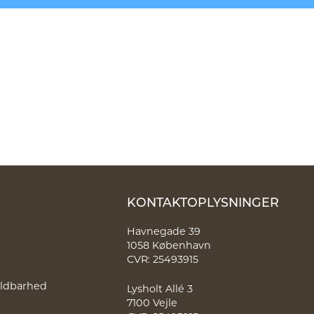
KONTAKTOPLYSNINGER
Havnegade 39
1058 København
CVR: 25493915
holdbarhed
Lysholt Allé 3
7100 Vejle