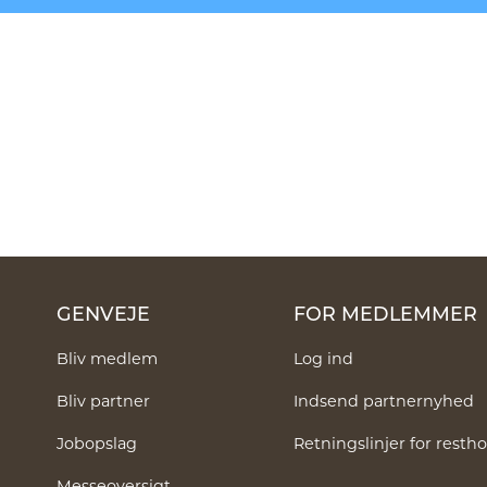
GENVEJE
FOR MEDLEMMER
Bliv medlem
Log ind
Bliv partner
Indsend partnernyhed
Jobopslag
Retningslinjer for rest
Messeoversigt