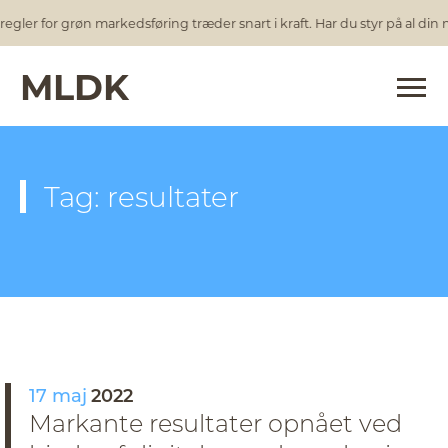
egler for grøn markedsføring træder snart i kraft. Har du styr på al din
MLDK
Tag: resultater
17 maj
2022
Markante resultater opnået ved