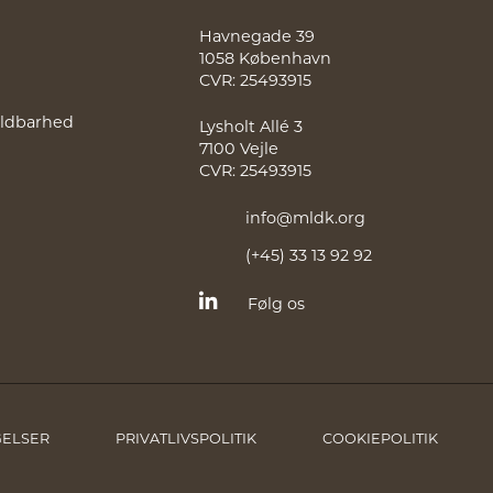
Havnegade 39
1058 København
CVR: 25493915
holdbarhed
Lysholt Allé 3
7100 Vejle
CVR: 25493915
info@mldk.org
(+45) 33 13 92 92
Følg os
GELSER
PRIVATLIVSPOLITIK
COOKIEPOLITIK