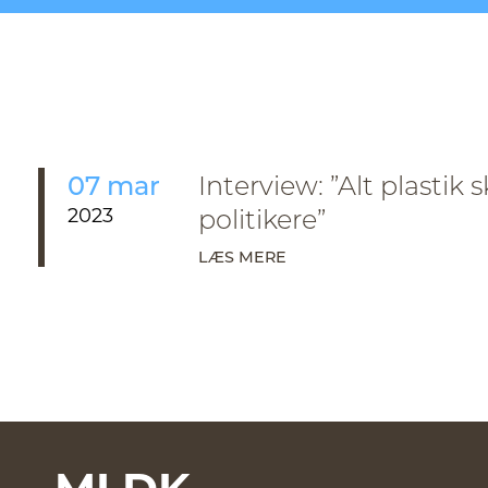
07 mar
Interview: ”Alt plastik 
2023
politikere”
LÆS MERE
MLDK