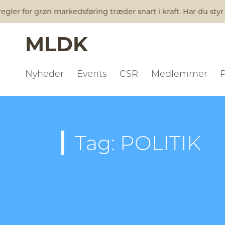
gler for grøn markedsføring træder snart i kraft. Har du styr
MLDK
Nyheder
Events
CSR
Medlemmer
Tag: POLITIK