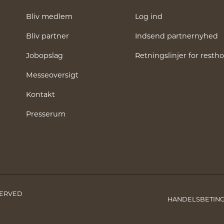
Bliv medlem
Log ind
Bliv partner
Indsend partnernyhed
Jobopslag
Retningslinjer for rest
Messeoversigt
Kontakt
Presserum
SERVED
HANDELSBETIN