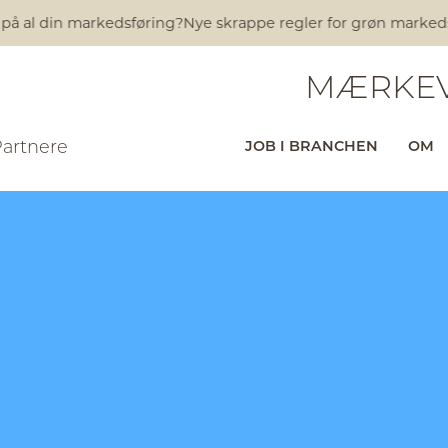
 på al din markedsføring?
Nye skrappe regler for grøn markedsfø
MÆRKEV
Partnere
JOB I BRANCHEN
OM