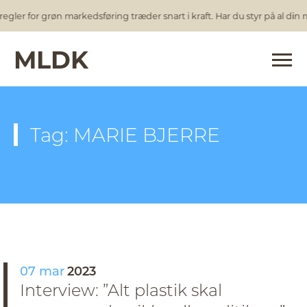
egler for grøn markedsføring træder snart i kraft. Har du styr på al din
MLDK
Tag: MARIE BJERRE
07 mar
2023
Interview: ”Alt plastik skal