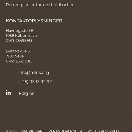
Retningslinjer for restholdbarhed
KONTAKTOPLYSNINGER
Havnegade 39
1058 København
CVR: 25493915
Lysholt Allé 3
7100 Vejle
CVR: 25493915
info@mldk.org
(+45) 33 13 92 92
Følg os
©MLDK - MÆRKEVARELEVERANDØRERNE - ALL RIGHTS RESERVED