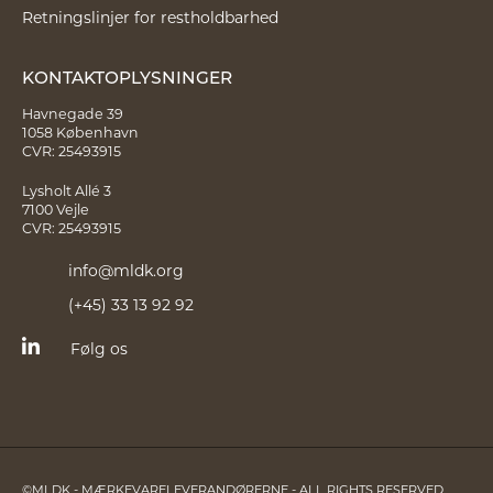
Retningslinjer for restholdbarhed
KONTAKTOPLYSNINGER
Havnegade 39
1058 København
CVR: 25493915
Lysholt Allé 3
7100 Vejle
CVR: 25493915
info@mldk.org
(+45) 33 13 92 92
Følg os
©MLDK - MÆRKEVARELEVERANDØRERNE - ALL RIGHTS RESERVED