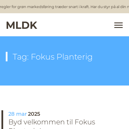
egler for grøn markedsføring træder snart i kraft. Har du styr på al din
MLDK
Tag: Fokus Planterig
28 mar
2025
Byd velkommen til Fokus