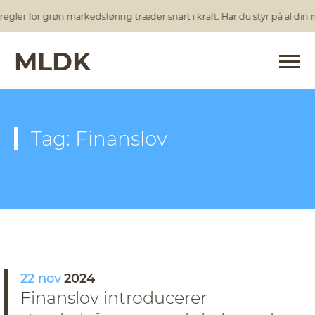
egler for grøn markedsføring træder snart i kraft. Har du styr på al din
MLDK
Tag: Finanslov
22 nov
2024
Finanslov introducerer