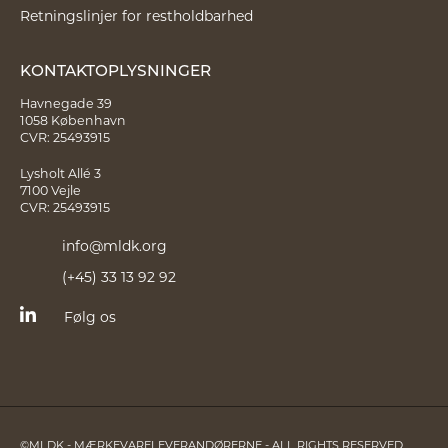
Retningslinjer for restholdbarhed
KONTAKTOPLYSNINGER
Havnegade 39
1058 København
CVR: 25493915
Lysholt Allé 3
7100 Vejle
CVR: 25493915
info@mldk.org
(+45) 33 13 92 92
Følg os
©MLDK - MÆRKEVARELEVERANDØRERNE - ALL RIGHTS RESERVED