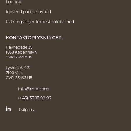
Log ind
Indsend partnernyhed
Retningslinjer for restholdbarhed
KONTAKTOPLYSNINGER
Havnegade 39
1058 København
CVR: 25493915
Lysholt Allé 3
7100 Vejle
CVR: 25493915
info@mldk.org
(+45) 33 13 92 92
Følg os