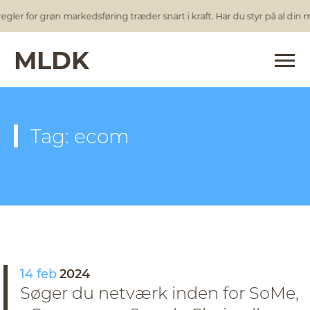
gler for grøn markedsføring træder snart i kraft. Har du styr på al din
MLDK
Tag: ecom
14 feb
2024
Søger du netværk inden for SoMe,