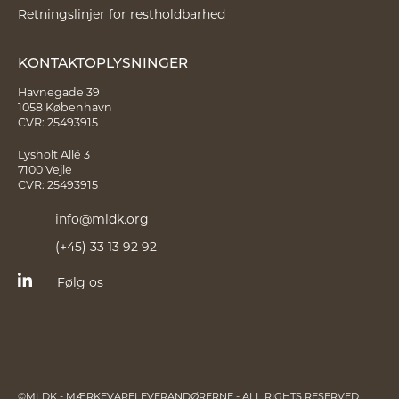
Retningslinjer for restholdbarhed
KONTAKTOPLYSNINGER
Havnegade 39
1058 København
CVR: 25493915
Lysholt Allé 3
7100 Vejle
CVR: 25493915
info@mldk.org
(+45) 33 13 92 92
Følg os
©MLDK - MÆRKEVARELEVERANDØRERNE - ALL RIGHTS RESERVED