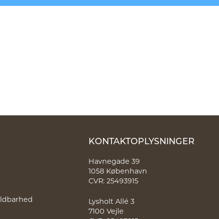
KONTAKTOPLYSNINGER
Havnegade 39
1058 København
CVR: 25493915
holdbarhed
Lysholt Allé 3
7100 Vejle