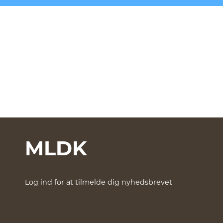
MLDK
Log ind for at tilmelde dig nyhedsbrevet