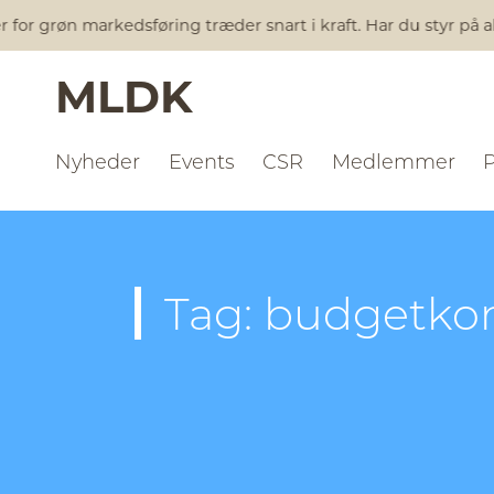
 for grøn markedsføring træder snart i kraft. Har du styr på a
MLDK
Nyheder
Events
CSR
Medlemmer
Tag: budgetko