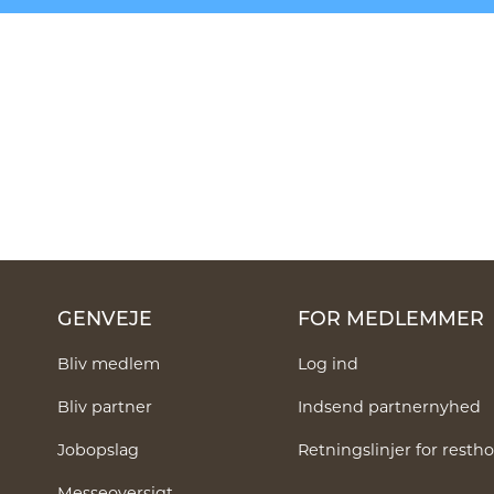
GENVEJE
FOR MEDLEMMER
Bliv medlem
Log ind
Bliv partner
Indsend partnernyhed
Jobopslag
Retningslinjer for rest
Messeoversigt