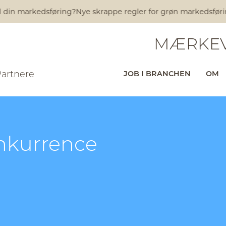
l din markedsføring?
Nye skrappe regler for grøn markedsføring
MÆRKEV
Partnere
JOB I BRANCHEN
OM
nkurrence