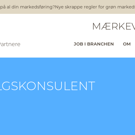
 på al din markedsføring?
Nye skrappe regler for grøn markedsfø
MÆRKEV
Partnere
JOB I BRANCHEN
OM
ALGSKONSULENT