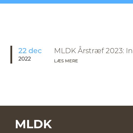
22 dec
MLDK Årstræf 2023: Ind
2022
LÆS MERE
MLDK