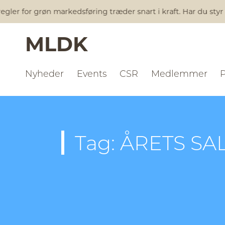
gler for grøn markedsføring træder snart i kraft. Har du styr
MLDK
Nyheder
Events
CSR
Medlemmer
Tag: ÅRETS S