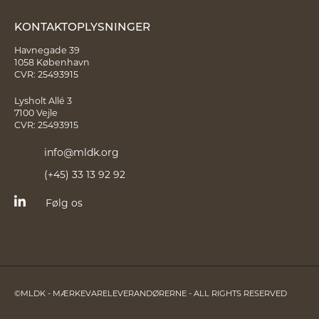
KONTAKTOPLYSNINGER
Havnegade 39
1058 København
CVR: 25493915
Lysholt Allé 3
7100 Vejle
CVR: 25493915
info@mldk.org
(+45) 33 13 92 92
Følg os
©MLDK - MÆRKEVARELEVERANDØRERNE - ALL RIGHTS RESERVED