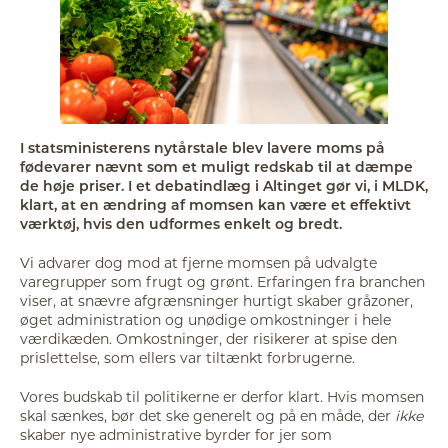
I statsministerens nytårstale blev lavere moms på
fødevarer nævnt som et muligt redskab til at dæmpe
de høje priser. I et debatindlæg i Altinget gør vi, i MLDK,
klart, at en ændring af momsen kan være et effektivt
værktøj, hvis den udformes enkelt og bredt.
Vi advarer dog mod at fjerne momsen på udvalgte
varegrupper som frugt og grønt. Erfaringen fra branchen
viser, at snævre afgrænsninger hurtigt skaber gråzoner,
øget administration og unødige omkostninger i hele
værdikæden. Omkostninger, der risikerer at spise den
prislettelse, som ellers var tiltænkt forbrugerne.
Vores budskab til politikerne er derfor klart. Hvis momsen
skal sænkes, bør det ske generelt og på en måde, der
ikke
skaber nye administrative byrder for jer som