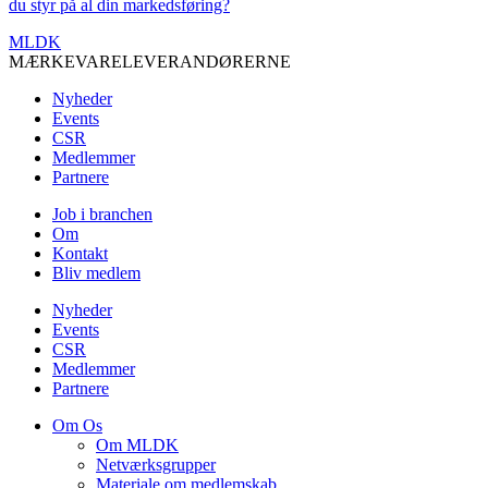
du styr på al din markedsføring?
MLDK
MÆRKEVARELEVERANDØRERNE
Nyheder
Events
CSR
Medlemmer
Partnere
Job i branchen
Om
Kontakt
Bliv medlem
Nyheder
Events
CSR
Medlemmer
Partnere
Om Os
Om MLDK
Netværksgrupper
Materiale om medlemskab