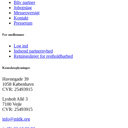
Bliv partner
Jobopslag
Messeoversigt
Kontakt
Presserum
For medlemmer
Log ind
Indsend partnernyhed
Retningslinjer for restholdbarhed
Kontaktoplysninger
Havnegade 39
1058 København
CVR: 25493915
Lysholt Allé 3
7100 Vejle
CVR: 25493915
info@mldk.org