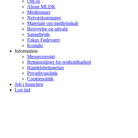
Om os
About MLDK
Medlemmer
Netværksgrupper
Materiale om medlemskab
Bestyrelse og udvalg
Samarbejde
Fokus Fødevarer
Kontakt
Information
Messeoversigt
Retningslinjer for restholdbarhed
Handelsbetingelser
Privatlivspolitik
Cookiepolitik
Job i branchen
Log ind