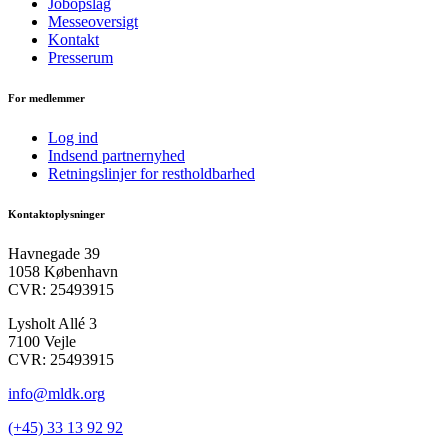
Jobopslag
Messeoversigt
Kontakt
Presserum
For medlemmer
Log ind
Indsend partnernyhed
Retningslinjer for restholdbarhed
Kontaktoplysninger
Havnegade 39
1058 København
CVR: 25493915
Lysholt Allé 3
7100 Vejle
CVR: 25493915
info@mldk.org
(+45) 33 13 92 92