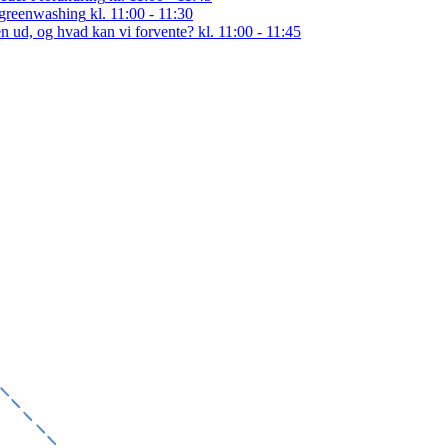
 greenwashing
kl. 11:00 - 11:30
en ud, og hvad kan vi forvente?
kl. 11:00 - 11:45