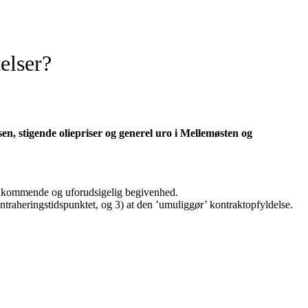
elser?
en, stigende oliepriser og generel uro i Mellemøsten og
efrakommende og uforudsigelig begivenhed.
ntraheringstidspunktet, og 3) at den ’umuliggør’ kontraktopfyldelse.