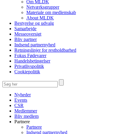
Om MLDK
Netværksgrupper
Materiale om medlemskab
About MLDK
Bestyrelse og udvalg
Samarbejde
Messeoversigt
Bliv partner
Indsend partnernyhed
Retningslinjer for restholdbarhed
Fokus Fødevarer
Handelsbetingelser
Privatlivspolitik
Cookiepolitik
Nyheder
Events
CSR
Medlemmer
Bliv medlem
Partnere
Partnere
Indsend partnernyhed