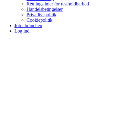
Retningslinjer for restholdbarhed
Handelsbetingelser
Privatlivspolitik
Cookiepolitik
Job i branchen
Log ind