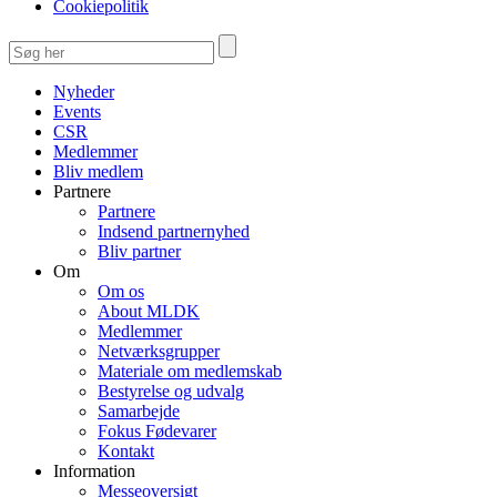
Cookiepolitik
Nyheder
Events
CSR
Medlemmer
Bliv medlem
Partnere
Partnere
Indsend partnernyhed
Bliv partner
Om
Om os
About MLDK
Medlemmer
Netværksgrupper
Materiale om medlemskab
Bestyrelse og udvalg
Samarbejde
Fokus Fødevarer
Kontakt
Information
Messeoversigt