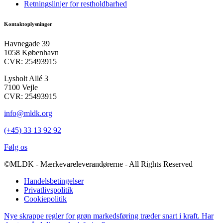
Retningslinjer for restholdbarhed
Kontaktoplysninger
Havnegade 39
1058 København
CVR: 25493915
Lysholt Allé 3
7100 Vejle
CVR: 25493915
info@mldk.org
(+45) 33 13 92 92
Følg os
©MLDK - Mærkevareleverandørerne - All Rights Reserved
Handelsbetingelser
Privatlivspolitik
Cookiepolitik
Nye skrappe regler for grøn markedsføring træder snart i kraft. Har