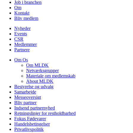
Job i branchen
Om
Kontakt
Bliv medlem
Nyheder
Events
CSR
Medlemmer
Partnere
Om Os
Om MLDK
Netværksgrupper
Materiale om medlemskab
About MLDK
Bestyrelse og udvalg
Samarbejde
Messeoversigt
Bliv partner
Indsend partnernyhed
Retningslinjer for restholdbarhed
Fokus Fødevarer
Handelsbetingelser
Privatlivspolitik