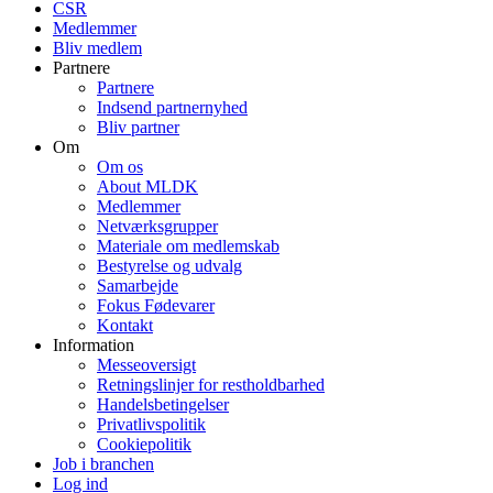
CSR
Medlemmer
Bliv medlem
Partnere
Partnere
Indsend partnernyhed
Bliv partner
Om
Om os
About MLDK
Medlemmer
Netværksgrupper
Materiale om medlemskab
Bestyrelse og udvalg
Samarbejde
Fokus Fødevarer
Kontakt
Information
Messeoversigt
Retningslinjer for restholdbarhed
Handelsbetingelser
Privatlivspolitik
Cookiepolitik
Job i branchen
Log ind