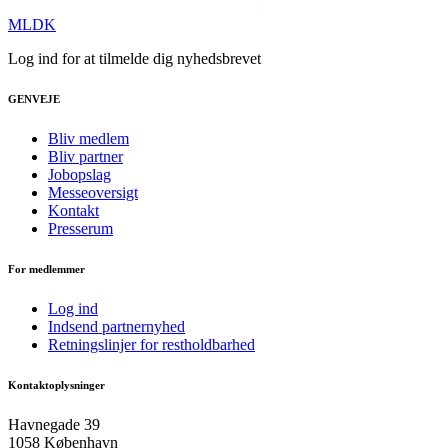
MLDK
Log ind for at tilmelde dig nyhedsbrevet
GENVEJE
Bliv medlem
Bliv partner
Jobopslag
Messeoversigt
Kontakt
Presserum
For medlemmer
Log ind
Indsend partnernyhed
Retningslinjer for restholdbarhed
Kontaktoplysninger
Havnegade 39
1058 København