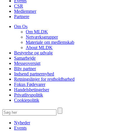
Events
CSR
Medlemmer
Partnere
Om Os
Om MLDK
Netværksgrupper
Materiale om medlemskab
About MLDK
Bestyrelse og udvalg
Samarbejde
Messeoversigt
Bliv partner
Indsend partnernyhed
Retningslinjer for restholdbarhed
Fokus Fødevarer
Handelsbetingelser
Privatlivspolitik
Cookiepolitik
Nyheder
Events